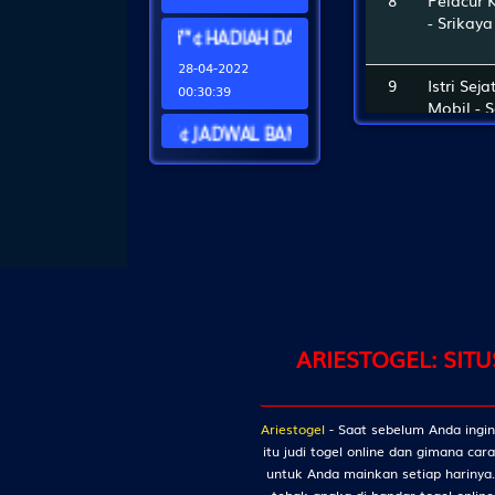
- Srikay
ðŸ“¢ HADIAH DAN DISKON TOGEL ðŸ“¢
28-04-2022
9
Istri Seja
00:30:39
Mobil - S
ðŸ“¢ JADWAL BANK & MAINTENCE ðŸ“¢
21-04-2022
10
Peti Mati
14:11:10
Harmoni
ðŸ“¢ CARA BERMAIN DI ARIESTOGEL ðŸ“¢
11
Raja - N
21-04-2022
- Samiaji
14:11:00
12
Wanita C
ARIESTOGEL: SIT
Sabun Bu
13
Ahli Nuju
Ariestogel
- Saat sebelum Anda ingin
Abiyasa
itu judi togel online dan gimana ca
untuk Anda mainkan setiap harinya
tebak angka di bandar togel online